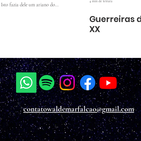
4 min de leitura
 Isto fazia dele um ariano do...
Guerreiras 
XX
contatowaldemarfalcao@gmail.com