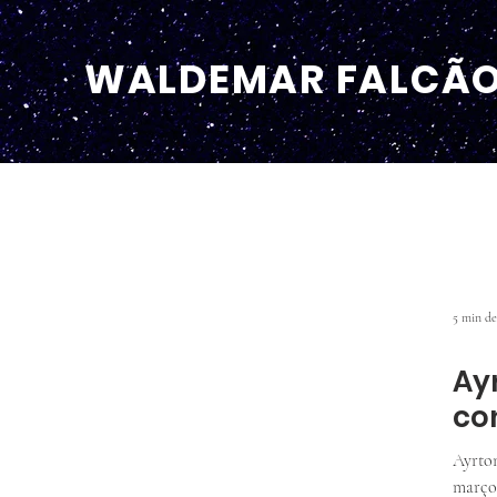
WALDEMAR FALCÃ
5 min de
Ay
co
Ayrton
março 