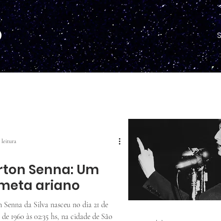
O
 leitura
rton Senna: Um
meta ariano
 Senna da Silva nasceu no dia 21 de
de 1960 às 02:35 hs, na cidade de São